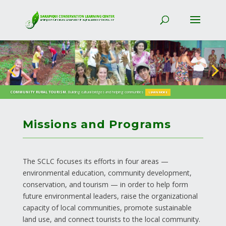
COMMUNITY RURAL TOURISM.
EDUCATION.
English as a foreign language and more
Building cultural bridges and helping communities
LEARN MORE
LEARN MORE
Missions and Programs
The SCLC focuses its efforts in four areas —
environmental education, community development,
conservation, and tourism — in order to help form
future environmental leaders, raise the organizational
capacity of local communities, promote sustainable
land use, and connect tourists to the local community.