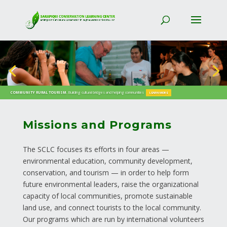
COMMUNITY RURAL TOURISM.
EDUCATION.
English as a foreign language and more
Building cultural bridges and helping communities
LEARN MORE
LEARN MORE
Missions and Programs
The SCLC focuses its efforts in four areas —
environmental education, community development,
conservation, and tourism — in order to help form
future environmental leaders, raise the organizational
capacity of local communities, promote sustainable
land use, and connect tourists to the local community.
Our programs which are run by international volunteers